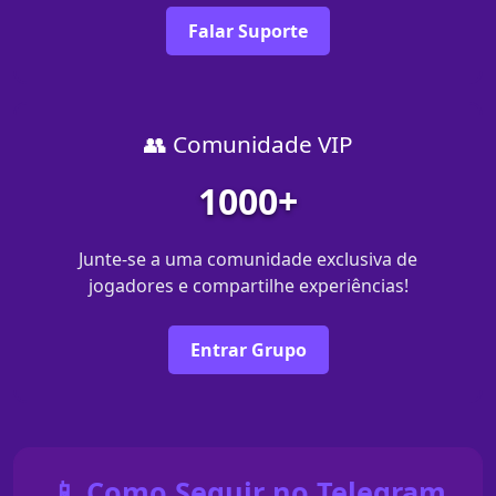
Falar Suporte
👥 Comunidade VIP
1000+
Junte-se a uma comunidade exclusiva de
jogadores e compartilhe experiências!
Entrar Grupo
📱 Como Seguir no Telegram