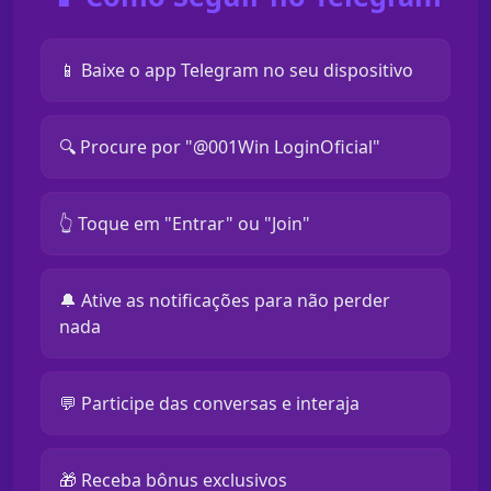
📱 Baixe o app Telegram no seu dispositivo
🔍 Procure por "@001Win LoginOficial"
👆 Toque em "Entrar" ou "Join"
🔔 Ative as notificações para não perder
nada
💬 Participe das conversas e interaja
🎁 Receba bônus exclusivos