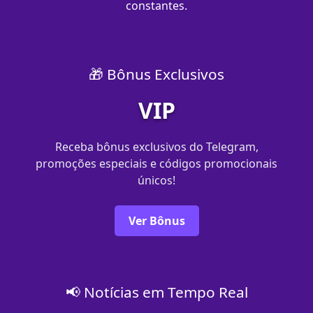
constantes.
🎁 Bônus Exclusivos
VIP
Receba bônus exclusivos do Telegram,
promoções especiais e códigos promocionais
únicos!
Ver Bônus
📢 Notícias em Tempo Real