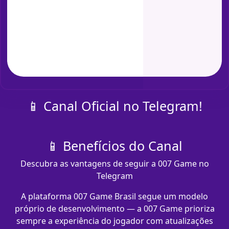
📱 Canal Oficial no Telegram!
📱 Benefícios do Canal
Descubra as vantagens de seguir a 007 Game no
Telegram
A plataforma 007 Game Brasil segue um modelo
próprio de desenvolvimento — a 007 Game prioriza
sempre a experiência do jogador com atualizações