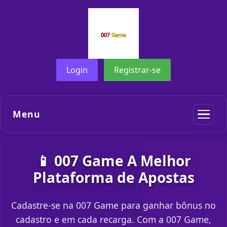
Login
Registrar-se
Menu
📱 007 Game A Melhor
Plataforma de Apostas
Cadastre-se na 007 Game para ganhar bônus no
cadastro e em cada recarga. Com a 007 Game,