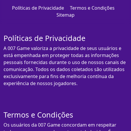
Políticas de Privacidade
Termos e Condições
Sitemap
Políticas de Privacidade
A 007 Game valoriza a privacidade de seus usuários e
está empenhada em proteger todas as informações
pessoais fornecidas durante o uso de nossos canais de
comunicação. Todos os dados coletados são utilizados
exclusivamente para fins de melhoria contínua da
experiência de nossos jogadores.
Termos e Condições
Os usuários da 007 Game concordam em respeitar