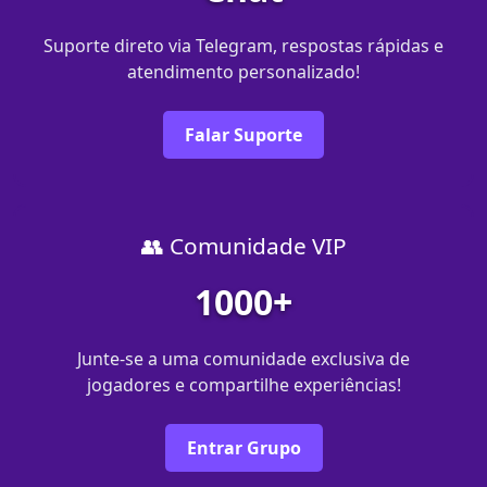
Suporte direto via Telegram, respostas rápidas e
atendimento personalizado!
Falar Suporte
👥 Comunidade VIP
1000+
Junte-se a uma comunidade exclusiva de
jogadores e compartilhe experiências!
Entrar Grupo