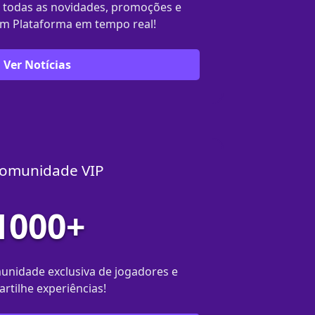
e todas as novidades, promoções e
m Plataforma em tempo real!
Ver Notícias
Comunidade VIP
1000+
unidade exclusiva de jogadores e
rtilhe experiências!