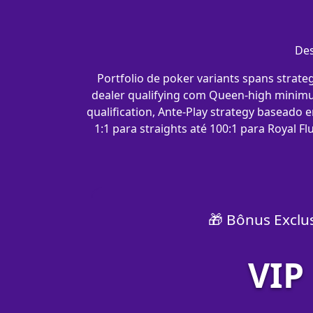
Des
Portfolio de poker variants spans strateg
dealer qualifying com Queen-high minimum
qualification, Ante-Play strategy baseado
1:1 para straights até 100:1 para Royal Fl
🎁 Bônus Exclu
VIP