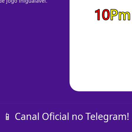
e jogo inigualável.
📱 Canal Oficial no Telegram!