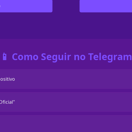
e
📱 Como Seguir no Telegram
ositivo
ficial"