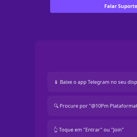
Falar Suport
📱 Baixe o app Telegram no seu disp
🔍 Procure por "@10Pm PlataformaO
👆 Toque em "Entrar" ou "Join"