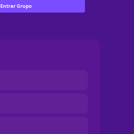
Entrar Grupo