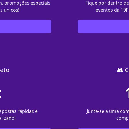
m, promoções especiais
Fique por dentro d
s únicos!
eventos da 10P
reto
👥 
t
espostas rápidas e
Junte-se a uma com
lizado!
compa