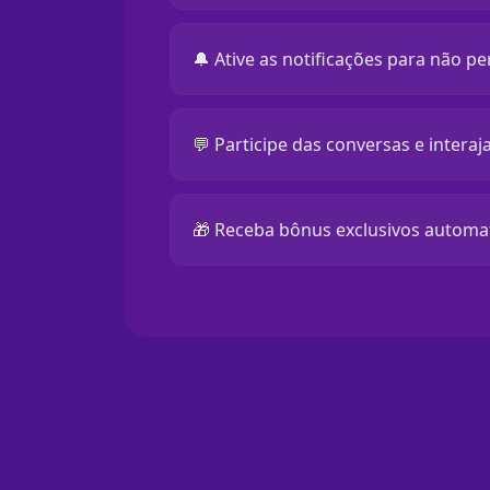
🔔 Ative as notificações para não p
💬 Participe das conversas e interaj
🎁 Receba bônus exclusivos autom