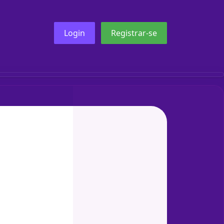
Login
Registrar-se