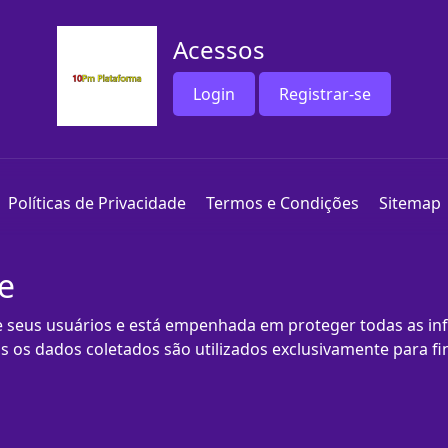
Acessos
Login
Registrar-se
Políticas de Privacidade
Termos e Condições
Sitemap
de
de seus usuários e está empenhada em proteger todas as in
 os dados coletados são utilizados exclusivamente para fi