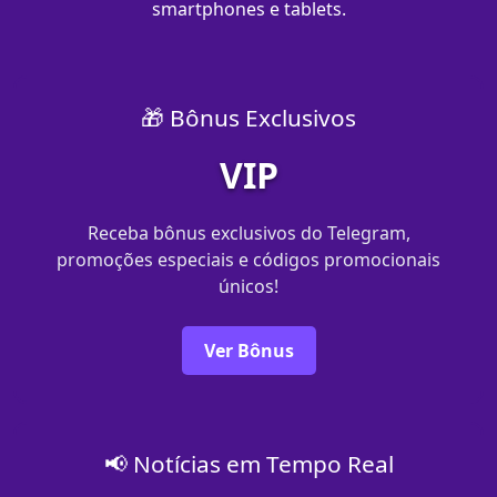
smartphones e tablets.
🎁 Bônus Exclusivos
VIP
Receba bônus exclusivos do Telegram,
promoções especiais e códigos promocionais
únicos!
Ver Bônus
📢 Notícias em Tempo Real