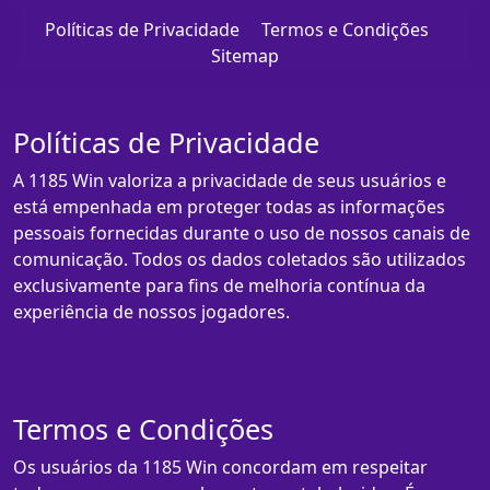
Políticas de Privacidade
Termos e Condições
Sitemap
Políticas de Privacidade
A 1185 Win valoriza a privacidade de seus usuários e
está empenhada em proteger todas as informações
pessoais fornecidas durante o uso de nossos canais de
comunicação. Todos os dados coletados são utilizados
exclusivamente para fins de melhoria contínua da
experiência de nossos jogadores.
Termos e Condições
Os usuários da 1185 Win concordam em respeitar