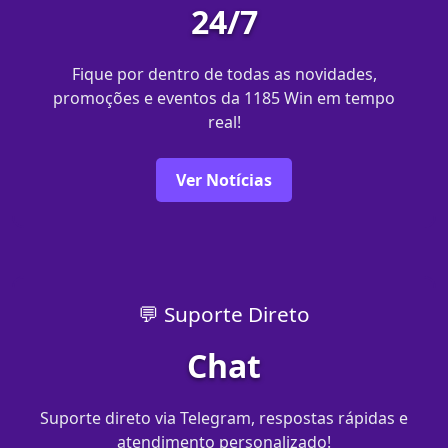
24/7
Fique por dentro de todas as novidades,
promoções e eventos da 1185 Win em tempo
real!
Ver Notícias
💬 Suporte Direto
Chat
Suporte direto via Telegram, respostas rápidas e
atendimento personalizado!