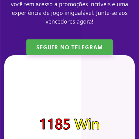
você tem acesso a promoções incríveis e uma
experiência de jogo inigualável. Junte-se aos
vencedores agora!
SEGUIR NO TELEGRAM