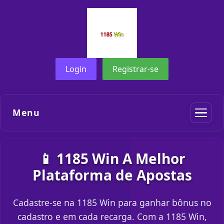
Login
Registrar-se
Menu
📱 1185 Win A Melhor
Plataforma de Apostas
Cadastre-se na 1185 Win para ganhar bônus no
cadastro e em cada recarga. Com a 1185 Win,