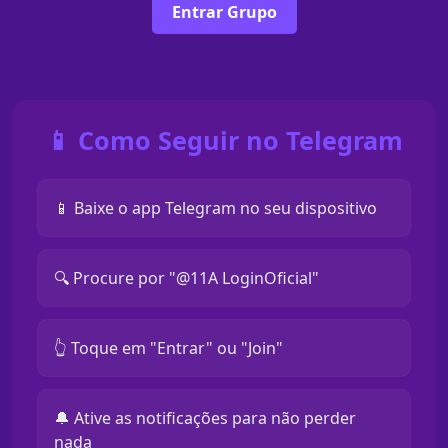
Entrar Grupo
📱 Como Seguir no Telegram
📱 Baixe o app Telegram no seu dispositivo
🔍 Procure por "@11A LoginOficial"
👆 Toque em "Entrar" ou "Join"
🔔 Ative as notificações para não perder
nada