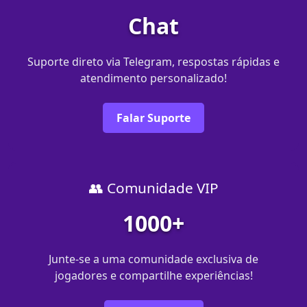
Chat
Suporte direto via Telegram, respostas rápidas e
atendimento personalizado!
Falar Suporte
👥 Comunidade VIP
1000+
Junte-se a uma comunidade exclusiva de
jogadores e compartilhe experiências!