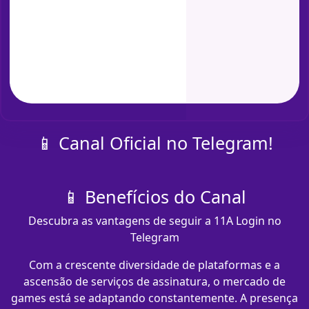
📱 Canal Oficial no Telegram!
📱 Benefícios do Canal
Descubra as vantagens de seguir a 11A Login no
Telegram
Com a crescente diversidade de plataformas e a
ascensão de serviços de assinatura, o mercado de
games está se adaptando constantemente. A presença