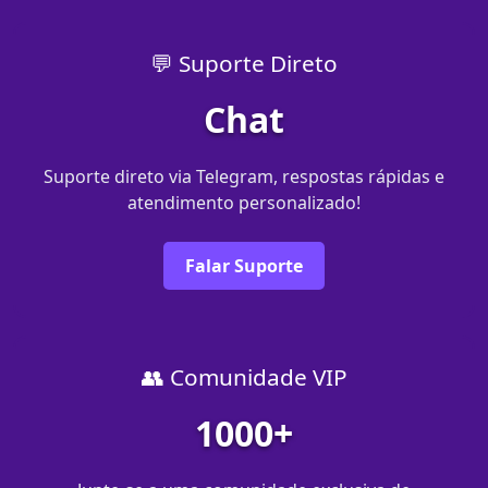
💬 Suporte Direto
Chat
Suporte direto via Telegram, respostas rápidas e
atendimento personalizado!
Falar Suporte
👥 Comunidade VIP
1000+