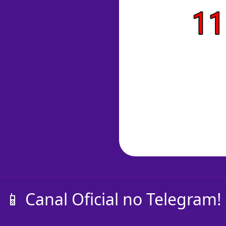
📱 Canal Oficial no Telegram!