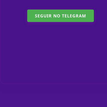
SEGUIR NO TELEGRAM