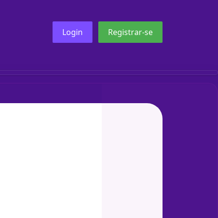
Login
Registrar-se