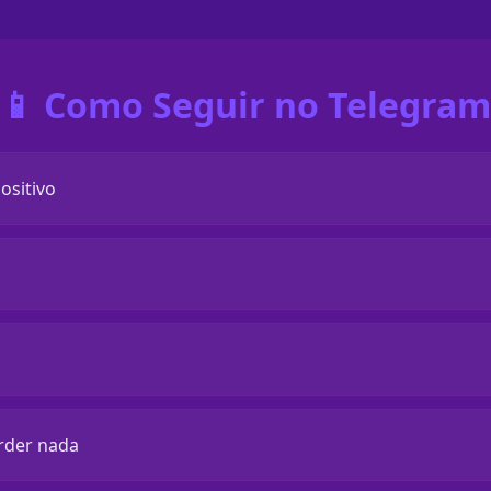
📱 Como Seguir no Telegram
ositivo
erder nada