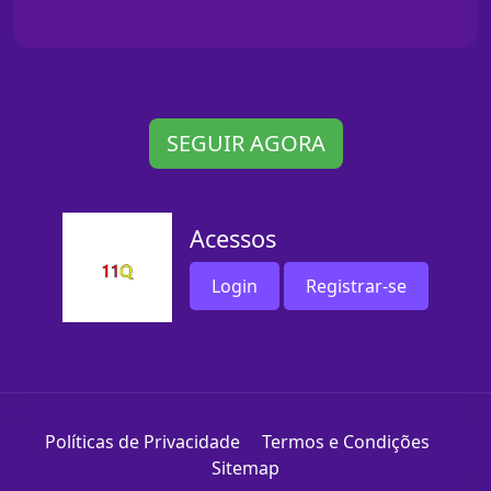
SEGUIR AGORA
Acessos
Login
Registrar-se
Políticas de Privacidade
Termos e Condições
Sitemap