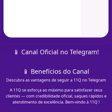
📱 Canal Oficial no Telegram!
📱 Benefícios do Canal
Descubra as vantagens de seguir a 11Q no Telegram
A 11Q se esforça ao máximo para satisfazer seus
clientes — com credibilidade oficial, saques rápidos e
atendimento de excelência. Bem-vindo à 11Q !