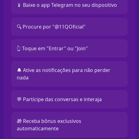
📱 Baixe o app Telegram no seu dispositivo
🔍 Procure por "@11QOficial"
👆 Toque em "Entrar" ou "Join"
🔔 Ative as notificações para não perder
nada
💬 Participe das conversas e interaja
🎁 Receba bônus exclusivos
automaticamente