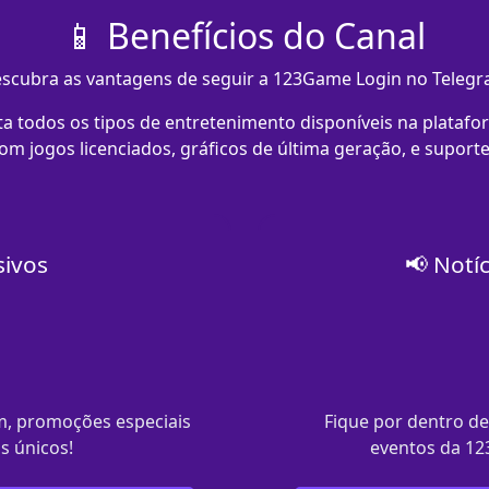
📱 Benefícios do Canal
scubra as vantagens de seguir a 123Game Login no Teleg
 todos os tipos de entretenimento disponíveis na platafo
m jogos licenciados, gráficos de última geração, e suporte 
sivos
📢 Notí
m, promoções especiais
Fique por dentro d
s únicos!
eventos da 12