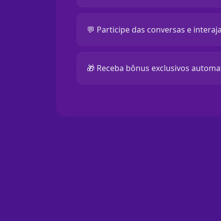
💬 Participe das conversas e interaj
🎁 Receba bônus exclusivos autom