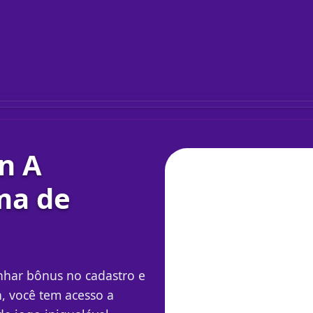
n A
ma de
nhar bônus no cadastro e
, você tem acesso a