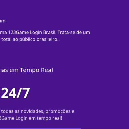
ram
rma 123Game Login Brasil. Trata-se de um
total ao público brasileiro.
cias em Tempo Real
24/7
e todas as novidades, promoções e
3Game Login em tempo real!