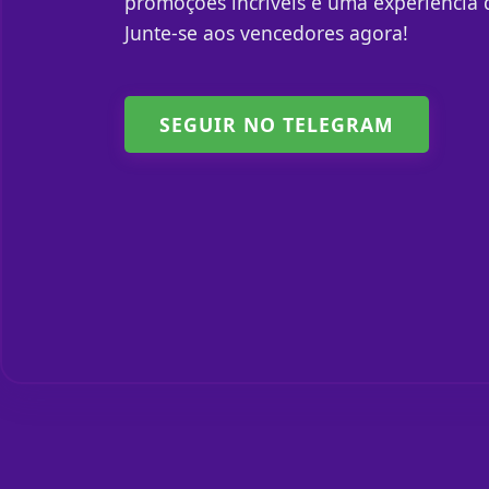
promoções incríveis e uma experiência d
Junte-se aos vencedores agora!
SEGUIR NO TELEGRAM