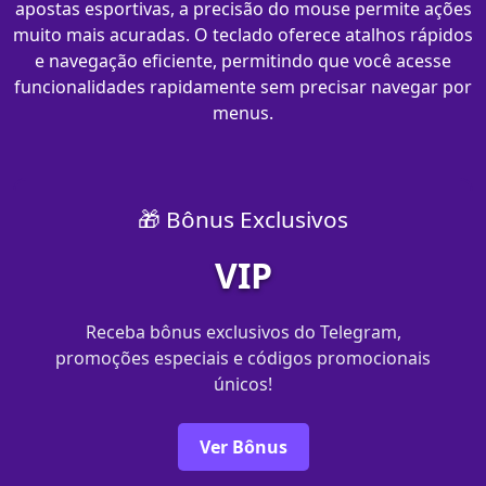
apostas esportivas, a precisão do mouse permite ações
muito mais acuradas. O teclado oferece atalhos rápidos
e navegação eficiente, permitindo que você acesse
funcionalidades rapidamente sem precisar navegar por
menus.
🎁 Bônus Exclusivos
VIP
Receba bônus exclusivos do Telegram,
promoções especiais e códigos promocionais
únicos!
Ver Bônus