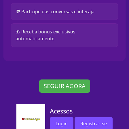
💬 Participe das conversas e interaja
🎁 Receba bônus exclusivos
automaticamente
SEGUIR AGORA
Acessos
Login
Registrar-se