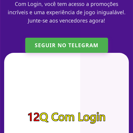
Com Login, você tem acesso a promoções
incríveis e uma experiência de jogo inigualável.
Junte-se aos vencedores agora!
SEGUIR NO TELEGRAM