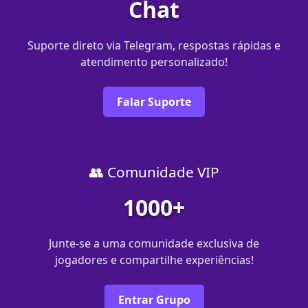
Chat
Suporte direto via Telegram, respostas rápidas e
atendimento personalizado!
Falar Suporte
👥 Comunidade VIP
1000+
Junte-se a uma comunidade exclusiva de
jogadores e compartilhe experiências!
Entrar Grupo