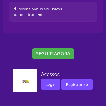
🎁 Receba bônus exclusivos
automaticamente
SEGUIR AGORA
Acessos
Login
Registrar-se