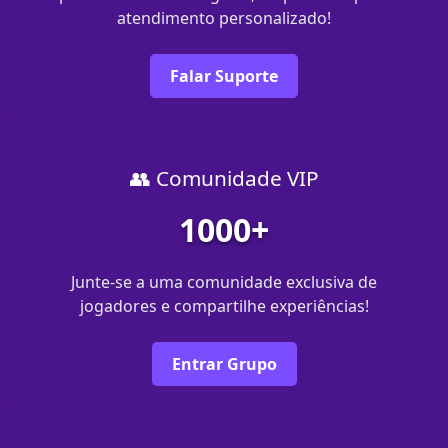
atendimento personalizado!
Falar Suporte
👥 Comunidade VIP
1000+
Junte-se a uma comunidade exclusiva de
jogadores e compartilhe experiências!
Entrar Grupo