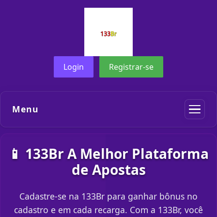
Login
Registrar-se
Menu
📱 133Br A Melhor Plataforma
de Apostas
Cadastre-se na 133Br para ganhar bônus no
cadastro e em cada recarga. Com a 133Br, você