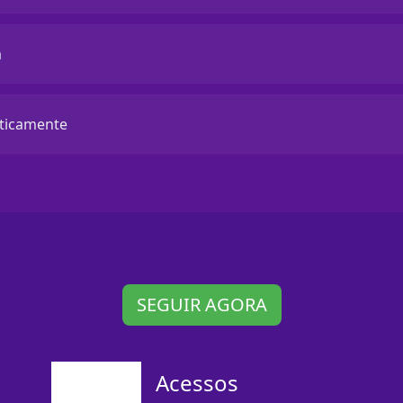
a
aticamente
SEGUIR AGORA
Acessos