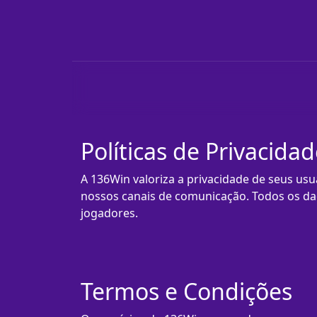
Políticas de Privacida
A 136Win valoriza a privacidade de seus us
nossos canais de comunicação. Todos os dad
jogadores.
Termos e Condições