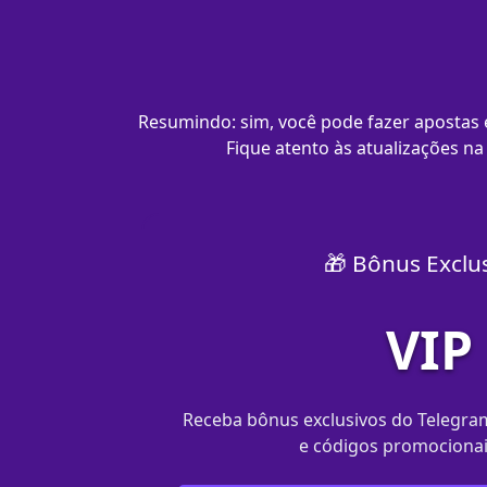
Resumindo: sim, você pode fazer apostas
Fique atento às atualizações na
🎁 Bônus Exclu
VIP
Receba bônus exclusivos do Telegra
e códigos promocionai