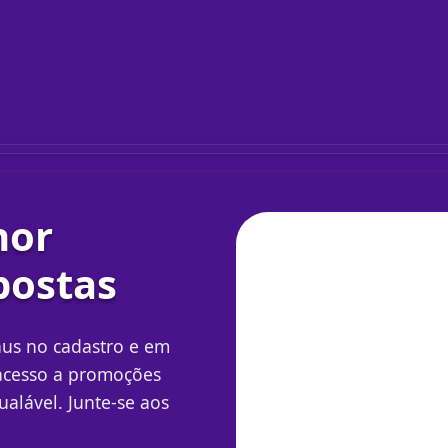
hor
postas
us no cadastro e em
acesso a promoções
ualável. Junte-se aos