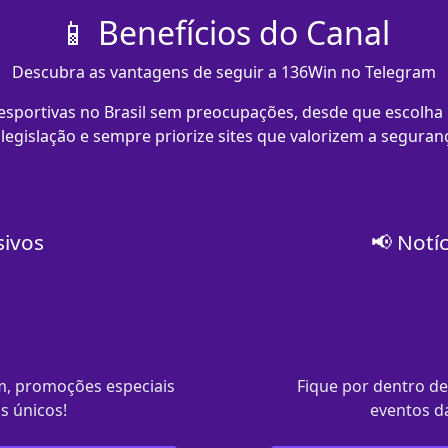
📱 Benefícios do Canal
Descubra as vantagens de seguir a 136Win no Telegram
 esportivas no Brasil sem preocupações, desde que escolh
 legislação e sempre priorize sites que valorizem a seguran
sivos
📢 Notí
m, promoções especiais
Fique por dentro d
s únicos!
eventos d