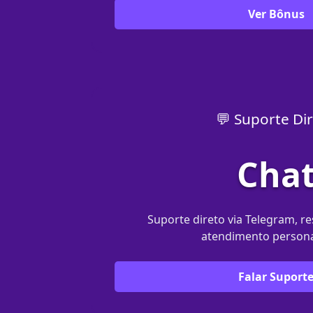
Ver Bônus
💬 Suporte Di
Cha
Suporte direto via Telegram, r
atendimento persona
Falar Suport