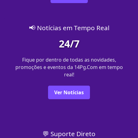
📢 Notícias em Tempo Real
24/7
Fique por dentro de todas as novidades,
promoções e eventos da 14Pg.Com em tempo
real!
Ver Notícias
💬 Suporte Direto