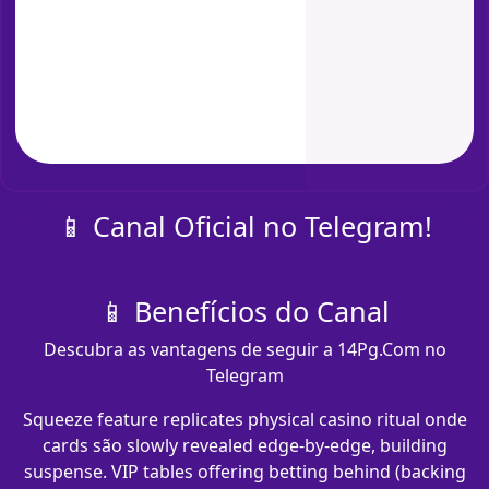
📱 Canal Oficial no Telegram!
📱 Benefícios do Canal
Descubra as vantagens de seguir a 14Pg.Com no
Telegram
Squeeze feature replicates physical casino ritual onde
cards são slowly revealed edge-by-edge, building
suspense. VIP tables offering betting behind (backing