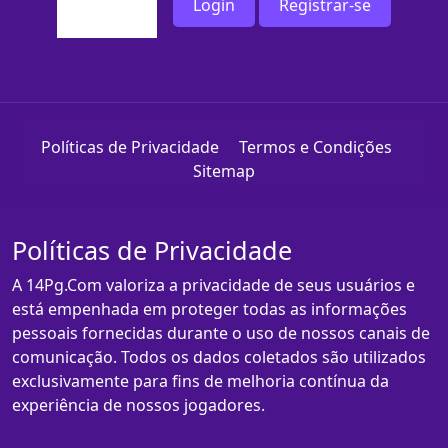
Login
Registrar-se
Políticas de Privacidade
Termos e Condições
Sitemap
Políticas de Privacidade
A 14Pg.Com valoriza a privacidade de seus usuários e
está empenhada em proteger todas as informações
pessoais fornecidas durante o uso de nossos canais de
comunicação. Todos os dados coletados são utilizados
exclusivamente para fins de melhoria contínua da
experiência de nossos jogadores.