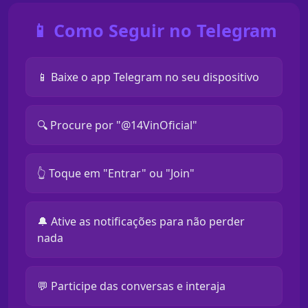
📱 Como Seguir no Telegram
📱 Baixe o app Telegram no seu dispositivo
🔍 Procure por "@14VinOficial"
👆 Toque em "Entrar" ou "Join"
🔔 Ative as notificações para não perder
nada
💬 Participe das conversas e interaja