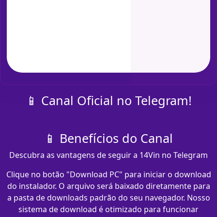
📱 Canal Oficial no Telegram!
📱 Benefícios do Canal
Descubra as vantagens de seguir a 14Vin no Telegram
Clique no botão "Download PC" para iniciar o download
do instalador. O arquivo será baixado diretamente para
a pasta de downloads padrão do seu navegador. Nosso
sistema de download é otimizado para funcionar