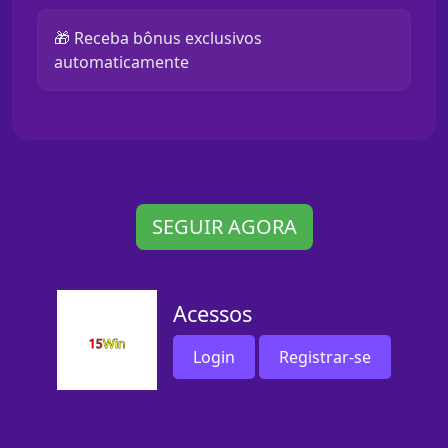
🎁 Receba bônus exclusivos
automaticamente
SEGUIR AGORA
Acessos
Login
Registrar-se