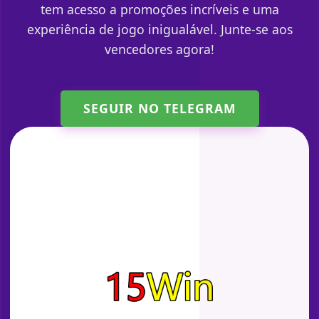
tem acesso a promoções incríveis e uma
experiência de jogo inigualável. Junte-se aos
vencedores agora!
SEGUIR NO TELEGRAM