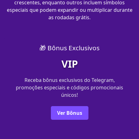
crescentes, enquanto outros incluem símbolos
especiais que podem expandir ou multiplicar durante
as rodadas grátis.
🎁 Bônus Exclusivos
VIP
Receba bônus exclusivos do Telegram,
promoções especiais e códigos promocionais
únicos!
Ver Bônus