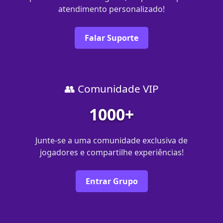
atendimento personalizado!
Falar Suporte
👥 Comunidade VIP
1000+
Junte-se a uma comunidade exclusiva de
jogadores e compartilhe experiências!
Entrar Grupo