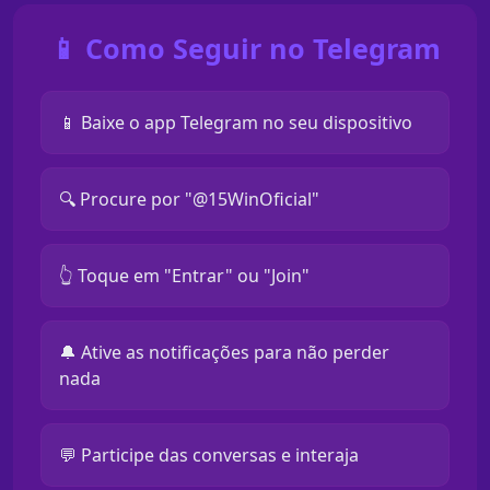
📱 Como Seguir no Telegram
📱 Baixe o app Telegram no seu dispositivo
🔍 Procure por "@15WinOficial"
👆 Toque em "Entrar" ou "Join"
🔔 Ative as notificações para não perder
nada
💬 Participe das conversas e interaja