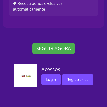
🎁 Receba bônus exclusivos
automaticamente
SEGUIR AGORA
Acessos
Login
Registrar-se