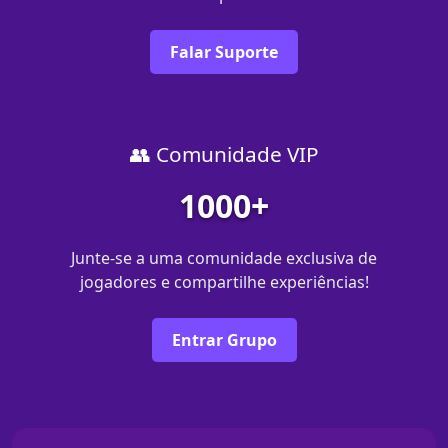
Falar Suporte
👥 Comunidade VIP
1000+
Junte-se a uma comunidade exclusiva de
jogadores e compartilhe experiências!
Entrar Grupo