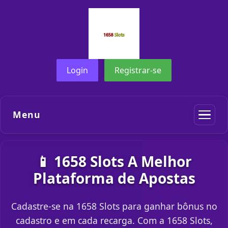
Login
Registrar-se
Menu
📱 1658 Slots A Melhor
Plataforma de Apostas
Cadastre-se na 1658 Slots para ganhar bônus no
cadastro e em cada recarga. Com a 1658 Slots,