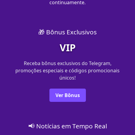
continuamente.
🎁 Bônus Exclusivos
VIP
Receba bônus exclusivos do Telegram,
promoções especiais e códigos promocionais
únicos!
Ver Bônus
📢 Notícias em Tempo Real