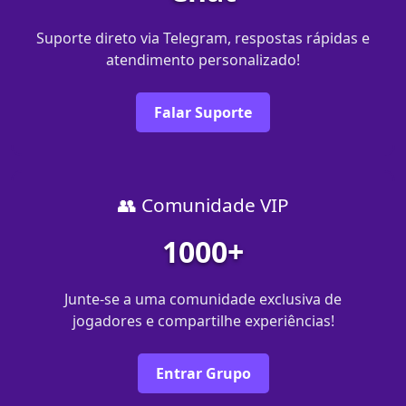
Suporte direto via Telegram, respostas rápidas e
atendimento personalizado!
Falar Suporte
👥 Comunidade VIP
1000+
Junte-se a uma comunidade exclusiva de
jogadores e compartilhe experiências!
Entrar Grupo