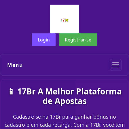
Login
Registrar-se
Menu
📱 17Br A Melhor Plataforma
de Apostas
Cadastre-se na 17Br para ganhar bônus no
cadastro e em cada recarga. Com a 17Br, você tem