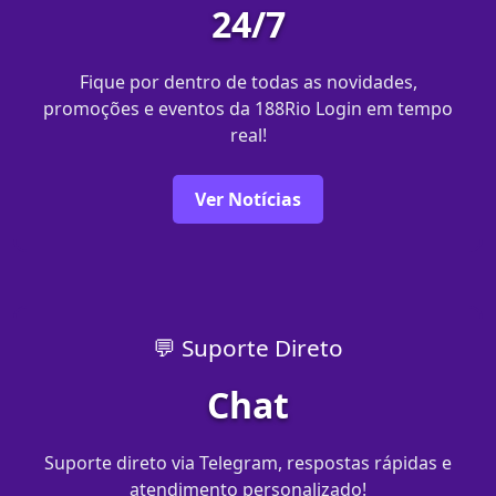
24/7
Fique por dentro de todas as novidades,
promoções e eventos da 188Rio Login em tempo
real!
Ver Notícias
💬 Suporte Direto
Chat
Suporte direto via Telegram, respostas rápidas e
atendimento personalizado!