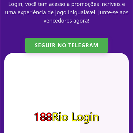
Login, você tem acesso a promoções incríveis e
uma experiência de jogo inigualável. Junte-se aos
vencedores agora!
SEGUIR NO TELEGRAM