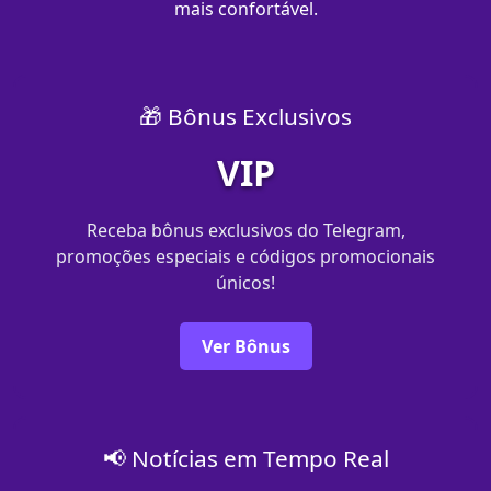
mais confortável.
🎁 Bônus Exclusivos
VIP
Receba bônus exclusivos do Telegram,
promoções especiais e códigos promocionais
únicos!
Ver Bônus
📢 Notícias em Tempo Real