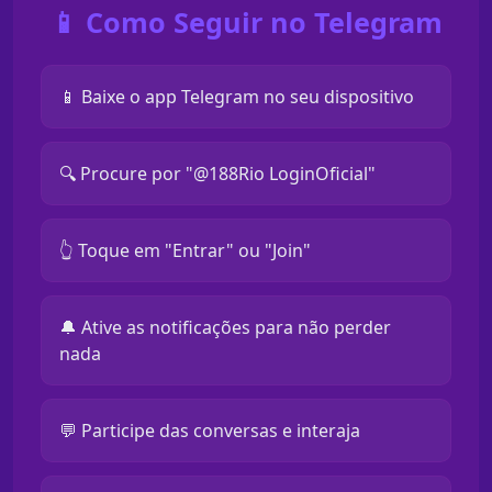
📱 Como Seguir no Telegram
📱 Baixe o app Telegram no seu dispositivo
🔍 Procure por "@188Rio LoginOficial"
👆 Toque em "Entrar" ou "Join"
🔔 Ative as notificações para não perder
nada
💬 Participe das conversas e interaja