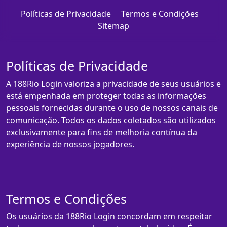
Políticas de Privacidade
Termos e Condições
Sitemap
Políticas de Privacidade
A 188Rio Login valoriza a privacidade de seus usuários e
está empenhada em proteger todas as informações
pessoais fornecidas durante o uso de nossos canais de
comunicação. Todos os dados coletados são utilizados
exclusivamente para fins de melhoria contínua da
experiência de nossos jogadores.
Termos e Condições
Os usuários da 188Rio Login concordam em respeitar