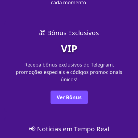
cada momento.
🎁 Bônus Exclusivos
VIP
Receba bônus exclusivos do Telegram,
promoções especiais e códigos promocionais
únicos!
Ver Bônus
📢 Notícias em Tempo Real