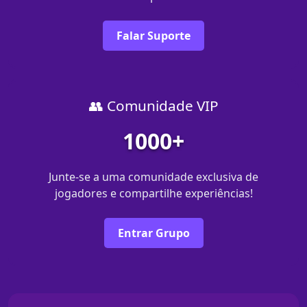
Falar Suporte
👥 Comunidade VIP
1000+
Junte-se a uma comunidade exclusiva de
jogadores e compartilhe experiências!
Entrar Grupo