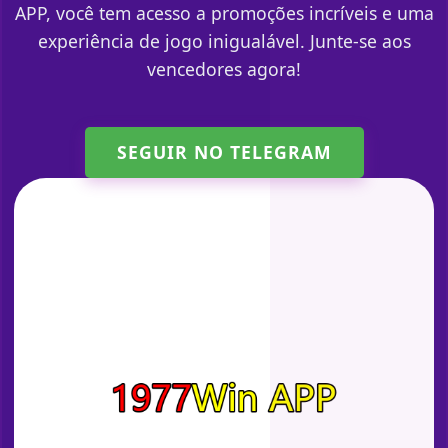
APP, você tem acesso a promoções incríveis e uma
experiência de jogo inigualável. Junte-se aos
vencedores agora!
SEGUIR NO TELEGRAM