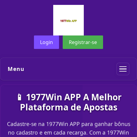
Login
Registrar-se
Menu
📱 1977Win APP A Melhor
Plataforma de Apostas
Cadastre-se na 1977Win APP para ganhar bônus
no cadastro e em cada recarga. Com a 1977Win