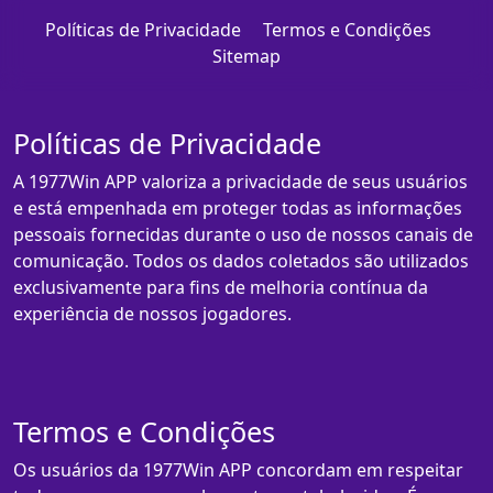
Políticas de Privacidade
Termos e Condições
Sitemap
Políticas de Privacidade
A 1977Win APP valoriza a privacidade de seus usuários
e está empenhada em proteger todas as informações
pessoais fornecidas durante o uso de nossos canais de
comunicação. Todos os dados coletados são utilizados
exclusivamente para fins de melhoria contínua da
experiência de nossos jogadores.
Termos e Condições
Os usuários da 1977Win APP concordam em respeitar