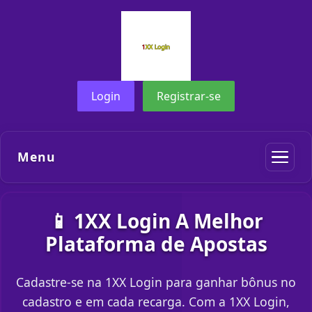
Login
Registrar-se
Menu
📱 1XX Login A Melhor
Plataforma de Apostas
Cadastre-se na 1XX Login para ganhar bônus no
cadastro e em cada recarga. Com a 1XX Login,