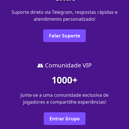
Suporte direto via Telegram, respostas rápidas e
atendimento personalizado!
Falar Suporte
👥 Comunidade VIP
1000+
Junte-se a uma comunidade exclusiva de
jogadores e compartilhe experiências!
Entrar Grupo