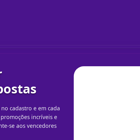
r
postas
 no cadastro e em cada
 promoções incríveis e
unte-se aos vencedores