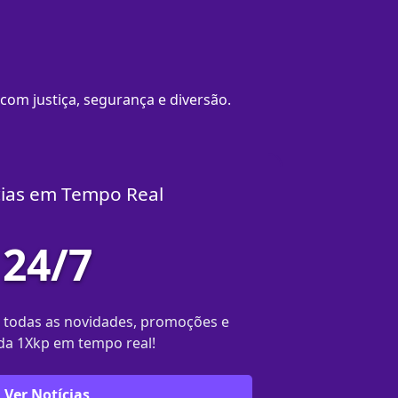
com justiça, segurança e diversão.
cias em Tempo Real
24/7
e todas as novidades, promoções e
da 1Xkp em tempo real!
Ver Notícias