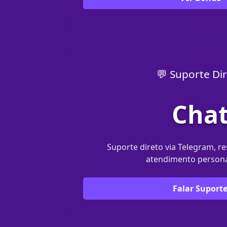
💬 Suporte Di
Cha
Suporte direto via Telegram, r
atendimento persona
Falar Suport