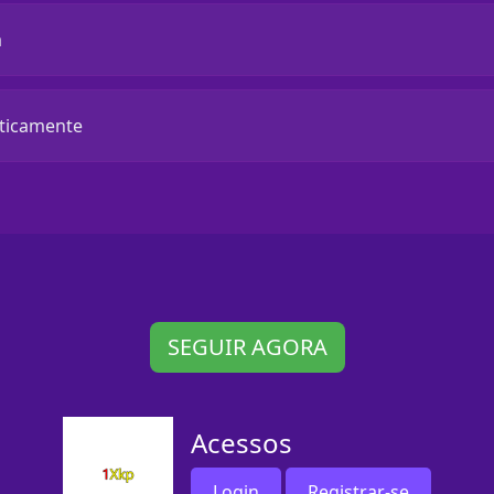
a
aticamente
SEGUIR AGORA
Acessos
Login
Registrar-se