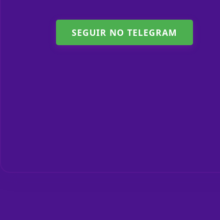
SEGUIR NO TELEGRAM