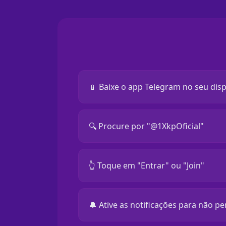
📱 Baixe o app Telegram no seu disp
🔍 Procure por "@1XkpOficial"
👆 Toque em "Entrar" ou "Join"
🔔 Ative as notificações para não p