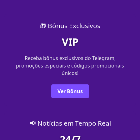
🎁 Bônus Exclusivos
VIP
Receba bônus exclusivos do Telegram,
promoções especiais e códigos promocionais
únicos!
Ver Bônus
📢 Notícias em Tempo Real
24/7