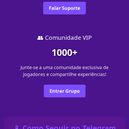
Falar Suporte
👥 Comunidade VIP
1000+
Junte-se a uma comunidade exclusiva de
jogadores e compartilhe experiências!
Entrar Grupo
📱 Como Seguir no Telegram