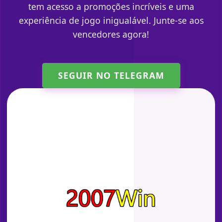
tem acesso a promoções incríveis e uma
experiência de jogo inigualável. Junte-se aos
vencedores agora!
SEGUIR NO TELEGRAM