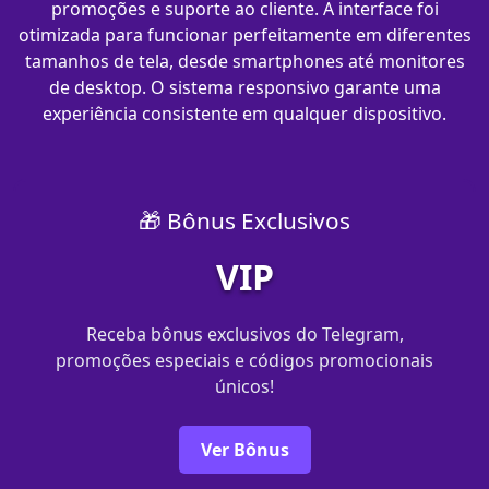
promoções e suporte ao cliente. A interface foi
otimizada para funcionar perfeitamente em diferentes
tamanhos de tela, desde smartphones até monitores
de desktop. O sistema responsivo garante uma
experiência consistente em qualquer dispositivo.
🎁 Bônus Exclusivos
VIP
Receba bônus exclusivos do Telegram,
promoções especiais e códigos promocionais
únicos!
Ver Bônus