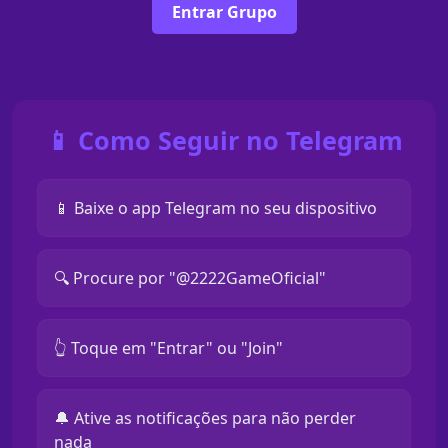
Entrar Grupo
📱 Como Seguir no Telegram
📱 Baixe o app Telegram no seu dispositivo
🔍 Procure por "@2222GameOficial"
👆 Toque em "Entrar" ou "Join"
🔔 Ative as notificações para não perder
nada