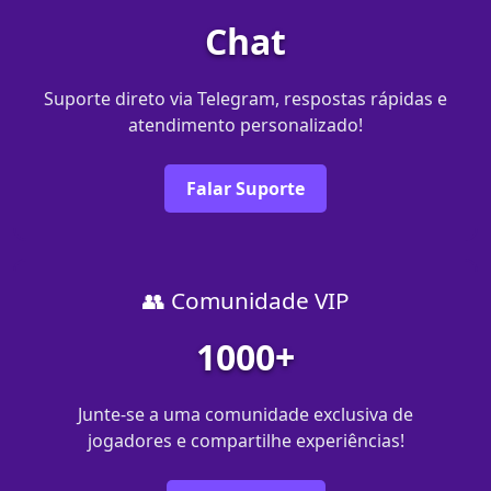
Chat
Suporte direto via Telegram, respostas rápidas e
atendimento personalizado!
Falar Suporte
👥 Comunidade VIP
1000+
Junte-se a uma comunidade exclusiva de
jogadores e compartilhe experiências!