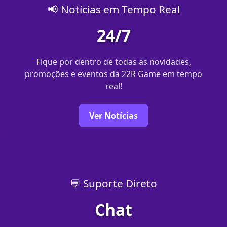
📢 Notícias em Tempo Real
24/7
Fique por dentro de todas as novidades,
promoções e eventos da 22R Game em tempo
real!
Ver Notícias
💬 Suporte Direto
Chat