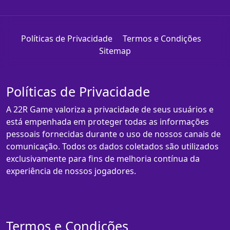
Políticas de Privacidade
Termos e Condições
Sitemap
Políticas de Privacidade
A 22R Game valoriza a privacidade de seus usuários e
está empenhada em proteger todas as informações
pessoais fornecidas durante o uso de nossos canais de
comunicação. Todos os dados coletados são utilizados
exclusivamente para fins de melhoria contínua da
experiência de nossos jogadores.
Termos e Condições