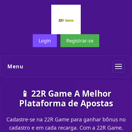
Login
Registrar-se
Menu
📱 22R Game A Melhor
Plataforma de Apostas
Cadastre-se na 22R Game para ganhar bônus no
cadastro e em cada recarga. Com a 22R Game,