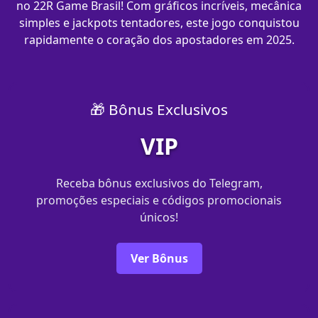
no 22R Game Brasil! Com gráficos incríveis, mecânica
simples e jackpots tentadores, este jogo conquistou
rapidamente o coração dos apostadores em 2025.
🎁 Bônus Exclusivos
VIP
Receba bônus exclusivos do Telegram,
promoções especiais e códigos promocionais
únicos!
Ver Bônus