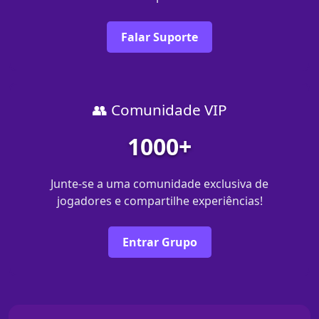
Falar Suporte
👥 Comunidade VIP
1000+
Junte-se a uma comunidade exclusiva de
jogadores e compartilhe experiências!
Entrar Grupo