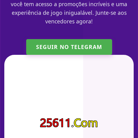
você tem acesso a promoções incríveis e uma
experiência de jogo inigualável. Junte-se aos
vencedores agora!
SEGUIR NO TELEGRAM