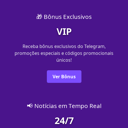
🎁 Bônus Exclusivos
VIP
Receba bônus exclusivos do Telegram,
promoções especiais e códigos promocionais
únicos!
Ver Bônus
📢 Notícias em Tempo Real
24/7