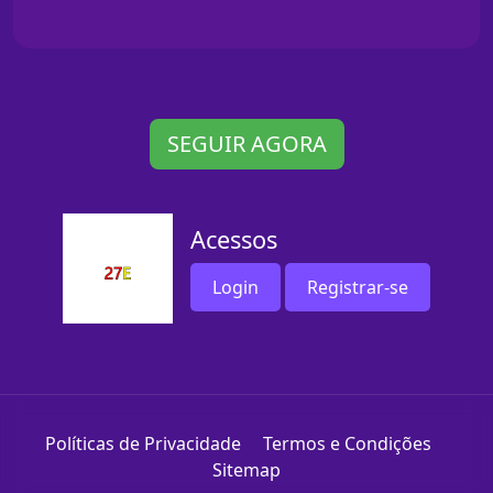
SEGUIR AGORA
Acessos
Login
Registrar-se
Políticas de Privacidade
Termos e Condições
Sitemap