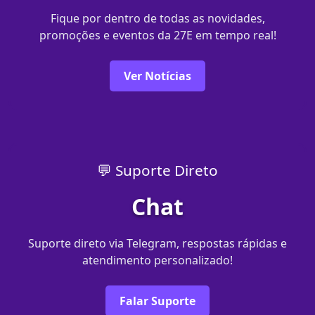
Fique por dentro de todas as novidades,
promoções e eventos da 27E em tempo real!
Ver Notícias
💬 Suporte Direto
Chat
Suporte direto via Telegram, respostas rápidas e
atendimento personalizado!
Falar Suporte