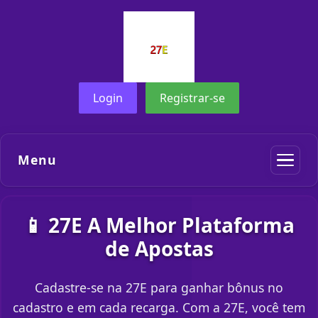
Login
Registrar-se
Menu
📱 27E A Melhor Plataforma
de Apostas
Cadastre-se na 27E para ganhar bônus no
cadastro e em cada recarga. Com a 27E, você tem