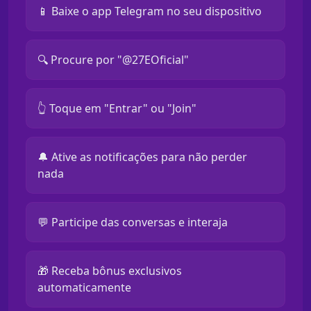
📱 Baixe o app Telegram no seu dispositivo
🔍 Procure por "@27EOficial"
👆 Toque em "Entrar" ou "Join"
🔔 Ative as notificações para não perder
nada
💬 Participe das conversas e interaja
🎁 Receba bônus exclusivos
automaticamente