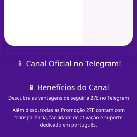
📱 Canal Oficial no Telegram!
📱 Benefícios do Canal
Descubra as vantagens de seguir a 27E no Telegram
Além disso, todas as Promoção 27E contam com
transparência, facilidade de ativação e suporte
dedicado em português.