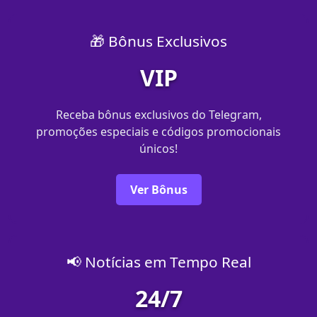
🎁 Bônus Exclusivos
VIP
Receba bônus exclusivos do Telegram,
promoções especiais e códigos promocionais
únicos!
Ver Bônus
📢 Notícias em Tempo Real
24/7