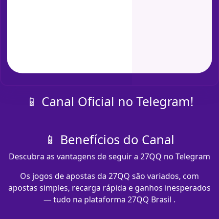
📱 Canal Oficial no Telegram!
📱 Benefícios do Canal
Descubra as vantagens de seguir a 27QQ no Telegram
Os jogos de apostas da 27QQ são variados, com
apostas simples, recarga rápida e ganhos inesperados
— tudo na plataforma 27QQ Brasil .