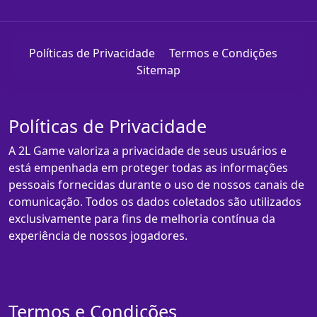
Políticas de Privacidade
Termos e Condições
Sitemap
Políticas de Privacidade
A 2L Game valoriza a privacidade de seus usuários e
está empenhada em proteger todas as informações
pessoais fornecidas durante o uso de nossos canais de
comunicação. Todos os dados coletados são utilizados
exclusivamente para fins de melhoria contínua da
experiência de nossos jogadores.
Termos e Condições