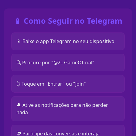
📱 Como Seguir no Telegram
📱 Baixe o app Telegram no seu dispositivo
🔍 Procure por "@2L GameOficial"
👆 Toque em "Entrar" ou "Join"
🔔 Ative as notificações para não perder
nada
💬 Participe das conversas e interaja