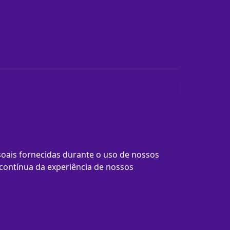
soais fornecidas durante o uso de nossos
 contínua da experiência de nossos