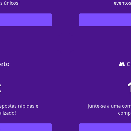
s únicos!
eventos
reto
👥 
t
espostas rápidas e
Junte-se a uma com
lizado!
compa
e