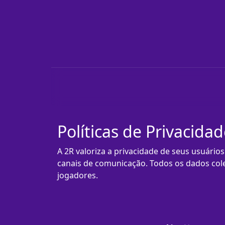
Políticas de Privacida
A 2R valoriza a privacidade de seus usuári
canais de comunicação. Todos os dados cole
jogadores.