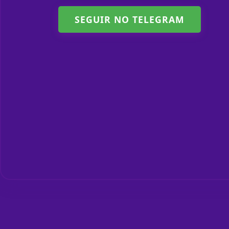
SEGUIR NO TELEGRAM