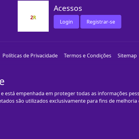
Acessos
Login
Registrar-se
Políticas de Privacidade
Termos e Condições
Sitemap
de
os e está empenhada em proteger todas as informações pes
tados são utilizados exclusivamente para fins de melhoria