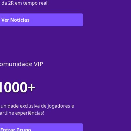
 da 2R em tempo real!
Ver Notícias
Comunidade VIP
1000+
unidade exclusiva de jogadores e
rtilhe experiências!
Entrar Grupo