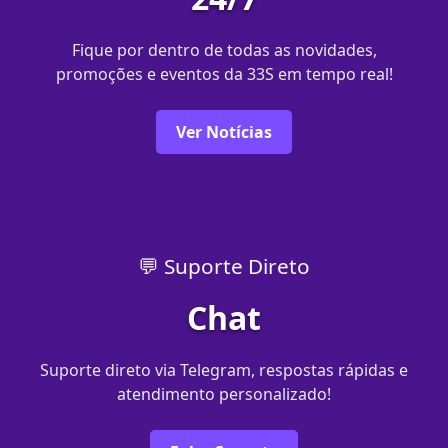
Fique por dentro de todas as novidades,
promoções e eventos da 33S em tempo real!
Ver Notícias
💬 Suporte Direto
Chat
Suporte direto via Telegram, respostas rápidas e
atendimento personalizado!