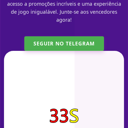
acesso a promoções incríveis e uma experiência
de jogo inigualável. Junte-se aos vencedores
agora!
SEGUIR NO TELEGRAM