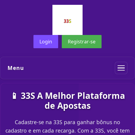
Login
Registrar-se
Menu
📱 33S A Melhor Plataforma
de Apostas
Cadastre-se na 33S para ganhar bônus no
cadastro e em cada recarga. Com a 33S, você tem