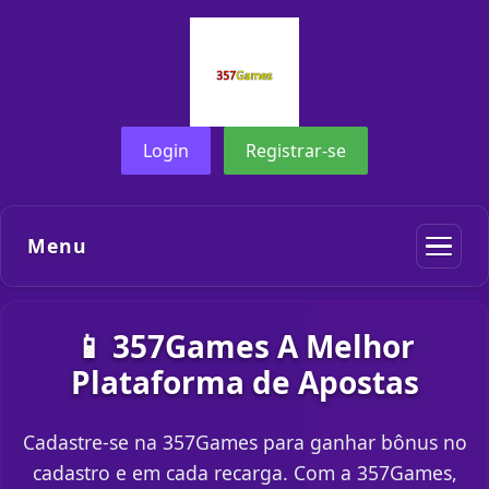
Login
Registrar-se
Menu
📱 357Games A Melhor
Plataforma de Apostas
Cadastre-se na 357Games para ganhar bônus no
cadastro e em cada recarga. Com a 357Games,