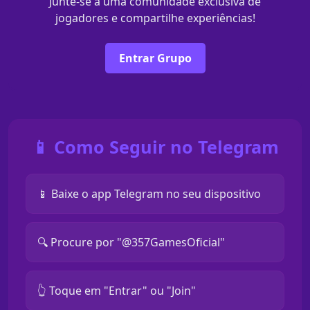
Junte-se a uma comunidade exclusiva de
jogadores e compartilhe experiências!
Entrar Grupo
📱 Como Seguir no Telegram
📱 Baixe o app Telegram no seu dispositivo
🔍 Procure por "@357GamesOficial"
👆 Toque em "Entrar" ou "Join"