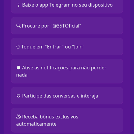
📱 Baixe o app Telegram no seu dispositivo
🔍 Procure por "@35TOficial"
👆 Toque em "Entrar" ou "Join"
🔔 Ative as notificações para não perder
nada
💬 Participe das conversas e interaja
🎁 Receba bônus exclusivos
automaticamente