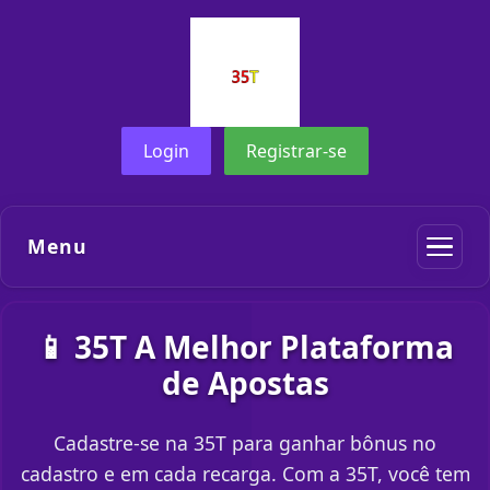
Login
Registrar-se
Menu
📱 35T A Melhor Plataforma
de Apostas
Cadastre-se na 35T para ganhar bônus no
cadastro e em cada recarga. Com a 35T, você tem