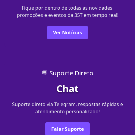
Fique por dentro de todas as novidades,
promoções e eventos da 35T em tempo real!
Ver Notícias
💬 Suporte Direto
Chat
Suporte direto via Telegram, respostas rápidas e
atendimento personalizado!
Falar Suporte