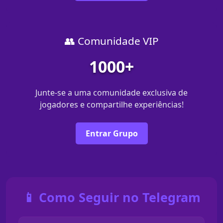
👥 Comunidade VIP
1000+
Junte-se a uma comunidade exclusiva de
jogadores e compartilhe experiências!
Entrar Grupo
📱 Como Seguir no Telegram