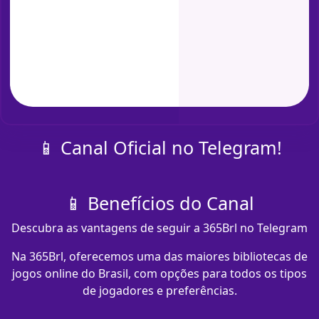
📱 Canal Oficial no Telegram!
📱 Benefícios do Canal
Descubra as vantagens de seguir a 365Brl no Telegram
Na 365Brl, oferecemos uma das maiores bibliotecas de
jogos online do Brasil, com opções para todos os tipos
de jogadores e preferências.