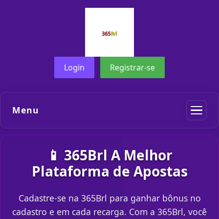
Login
Registrar-se
Menu
📱 365Brl A Melhor
Plataforma de Apostas
Cadastre-se na 365Brl para ganhar bônus no
cadastro e em cada recarga. Com a 365Brl, você