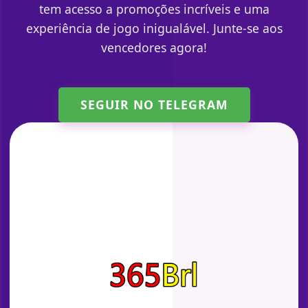
tem acesso a promoções incríveis e uma
experiência de jogo inigualável. Junte-se aos
vencedores agora!
SEGUIR NO TELEGRAM