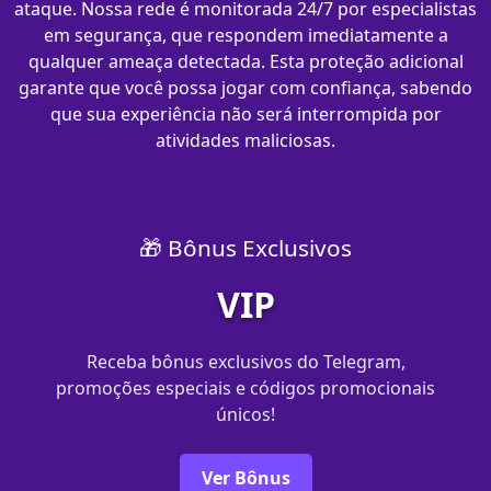
ataque. Nossa rede é monitorada 24/7 por especialistas
em segurança, que respondem imediatamente a
qualquer ameaça detectada. Esta proteção adicional
garante que você possa jogar com confiança, sabendo
que sua experiência não será interrompida por
atividades maliciosas.
🎁 Bônus Exclusivos
VIP
Receba bônus exclusivos do Telegram,
promoções especiais e códigos promocionais
únicos!
Ver Bônus