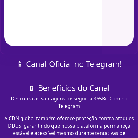
📱 Canal Oficial no Telegram!
📱 Benefícios do Canal
Descubra as vantagens de seguir a 365Brl.Com no
Telegram
A CDN global também oferece proteção contra ataques
DDoS, garantindo que nossa plataforma permaneça
estável e acessível mesmo durante tentativas de