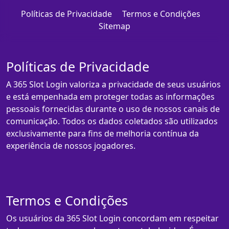
Políticas de Privacidade
Termos e Condições
Sitemap
Políticas de Privacidade
A 365 Slot Login valoriza a privacidade de seus usuários
e está empenhada em proteger todas as informações
pessoais fornecidas durante o uso de nossos canais de
comunicação. Todos os dados coletados são utilizados
exclusivamente para fins de melhoria contínua da
experiência de nossos jogadores.
Termos e Condições
Os usuários da 365 Slot Login concordam em respeitar