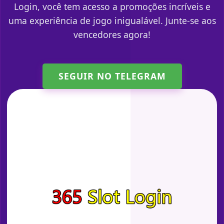
Login, você tem acesso a promoções incríveis e
uma experiência de jogo inigualável. Junte-se aos
vencedores agora!
SEGUIR NO TELEGRAM