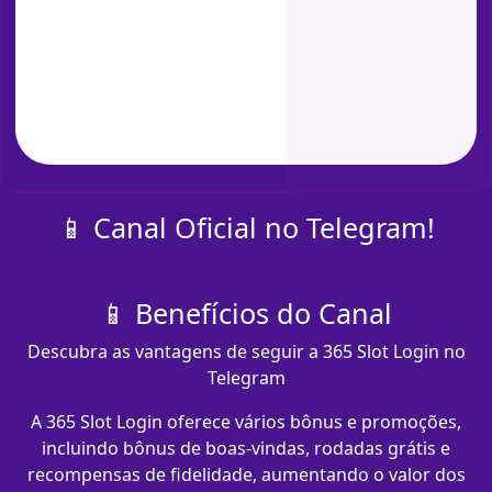
📱 Canal Oficial no Telegram!
📱 Benefícios do Canal
Descubra as vantagens de seguir a 365 Slot Login no
Telegram
A 365 Slot Login oferece vários bônus e promoções,
incluindo bônus de boas-vindas, rodadas grátis e
recompensas de fidelidade, aumentando o valor dos