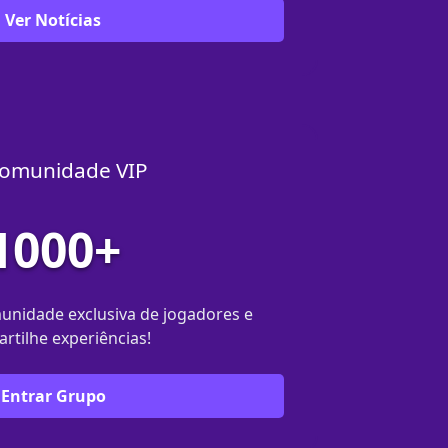
Ver Notícias
Comunidade VIP
1000+
unidade exclusiva de jogadores e
rtilhe experiências!
Entrar Grupo