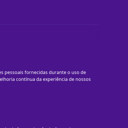
es pessoais fornecidas durante o uso de
elhoria contínua da experiência de nossos