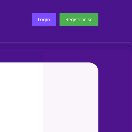
Login
Registrar-se