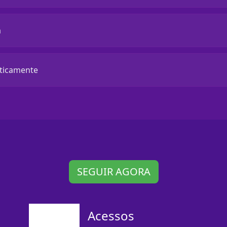
a
aticamente
SEGUIR AGORA
Acessos