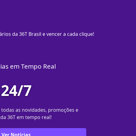
ios da 36T Brasil e vencer a cada clique!
cias em Tempo Real
24/7
e todas as novidades, promoções e
 da 36T em tempo real!
Ver Notícias