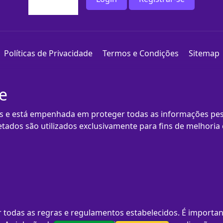
Políticas de Privacidade
Termos e Condições
Sitemap
de
ios e está empenhada em proteger todas as informações pe
tados são utilizados exclusivamente para fins de melhoria
todas as regras e regulamentos estabelecidos. É importan