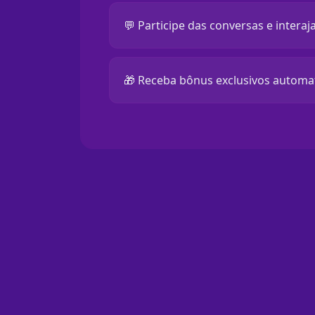
💬 Participe das conversas e interaj
🎁 Receba bônus exclusivos autom