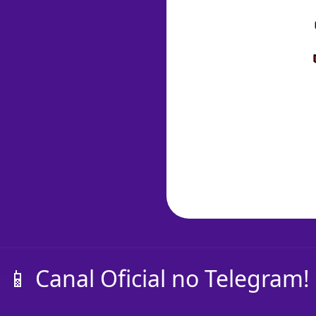
📱 Canal Oficial no Telegram!