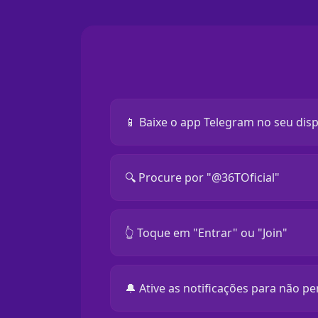
📱 Baixe o app Telegram no seu disp
🔍 Procure por "@36TOficial"
👆 Toque em "Entrar" ou "Join"
🔔 Ative as notificações para não p