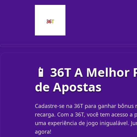
📱 36T A Melhor
de Apostas
Cadastre-se na 36T para ganhar bônus 
recarga. Com a 36T, você tem acesso a 
uma experiência de jogo inigualável. J
agora!