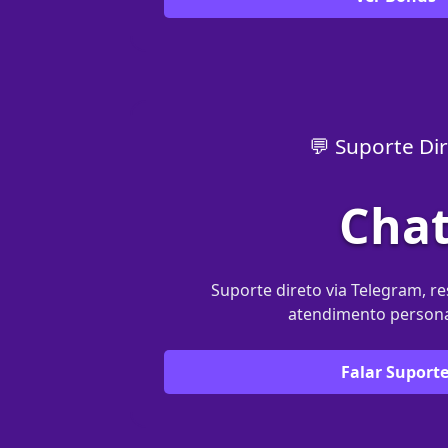
💬 Suporte Di
Cha
Suporte direto via Telegram, r
atendimento persona
Falar Suport