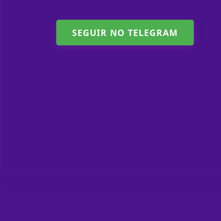
SEGUIR NO TELEGRAM