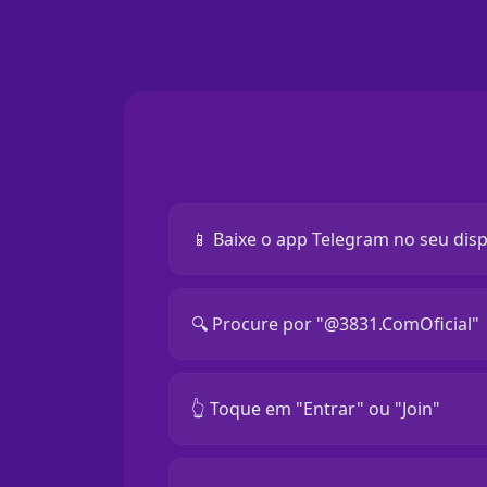
📱 Baixe o app Telegram no seu disp
🔍 Procure por "@3831.ComOficial"
👆 Toque em "Entrar" ou "Join"