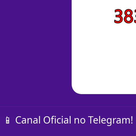
📱 Canal Oficial no Telegram!