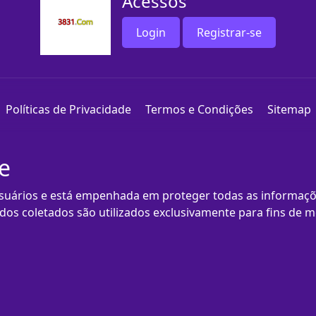
Acessos
Login
Registrar-se
Políticas de Privacidade
Termos e Condições
Sitemap
de
usuários e está empenhada em proteger todas as informaçõ
os coletados são utilizados exclusivamente para fins de m