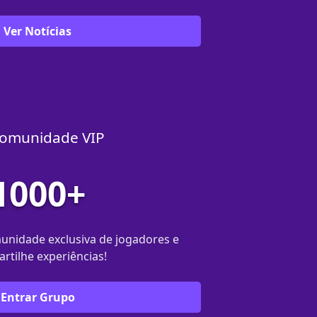
Ver Notícias
Comunidade VIP
1000+
unidade exclusiva de jogadores e
rtilhe experiências!
Entrar Grupo