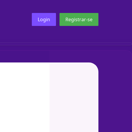
Login
Registrar-se