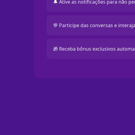
🔔 Ative as notificações para não p
💬 Participe das conversas e interaj
🎁 Receba bônus exclusivos autom