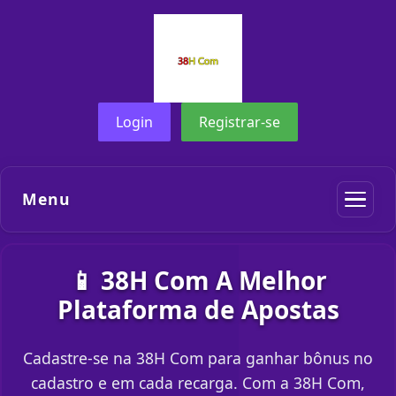
Login
Registrar-se
Menu
📱 38H Com A Melhor
Plataforma de Apostas
Cadastre-se na 38H Com para ganhar bônus no
cadastro e em cada recarga. Com a 38H Com,