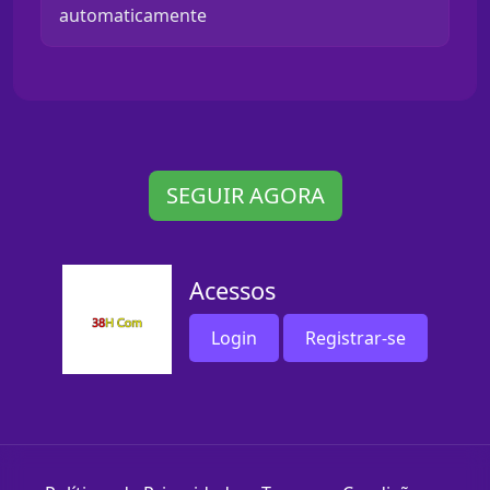
automaticamente
SEGUIR AGORA
Acessos
Login
Registrar-se