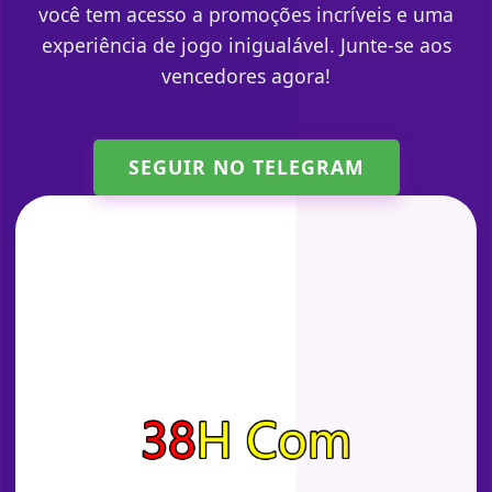
você tem acesso a promoções incríveis e uma
experiência de jogo inigualável. Junte-se aos
vencedores agora!
SEGUIR NO TELEGRAM