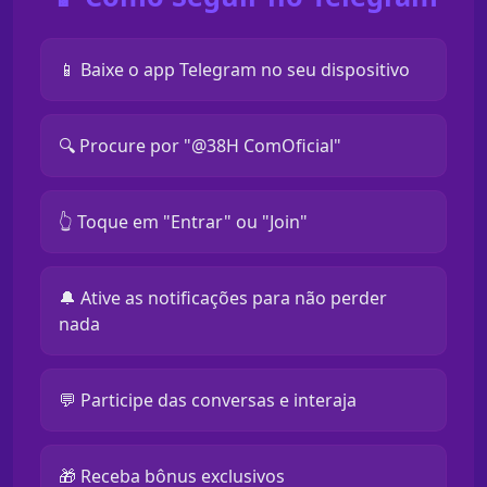
📱 Baixe o app Telegram no seu dispositivo
🔍 Procure por "@38H ComOficial"
👆 Toque em "Entrar" ou "Join"
🔔 Ative as notificações para não perder
nada
💬 Participe das conversas e interaja
🎁 Receba bônus exclusivos