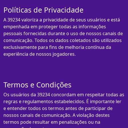
Políticas de Privacidade
A 39234 valoriza a privacidade de seus usuários e está
empenhada em proteger todas as informações
pessoais fornecidas durante o uso de nossos canais de
comunicação. Todos os dados coletados são utilizados
exclusivamente para fins de melhoria contínua da
experiência de nossos jogadores.
Termos e Condições
Os usuários da 39234 concordam em respeitar todas as
regras e regulamentos estabelecidos. É importante ler
e entender todos os termos antes de participar de
nossos canais de comunicação. A violação destes
termos pode resultar em penalizações ou na