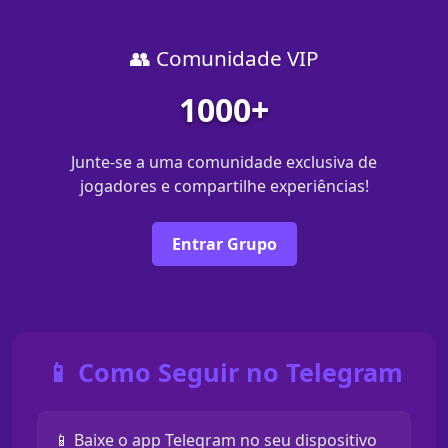
👥 Comunidade VIP
1000+
Junte-se a uma comunidade exclusiva de
jogadores e compartilhe experiências!
Entrar Grupo
📱 Como Seguir no Telegram
📱 Baixe o app Telegram no seu dispositivo