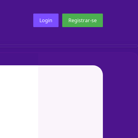
Login
Registrar-se