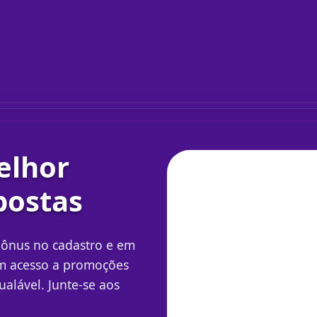
elhor
postas
bônus no cadastro e em
em acesso a promoções
ualável. Junte-se aos