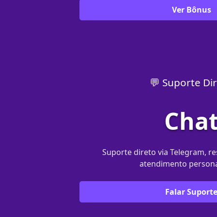
Ver Bônus
💬 Suporte Di
Cha
Suporte direto via Telegram, r
atendimento persona
Falar Suport