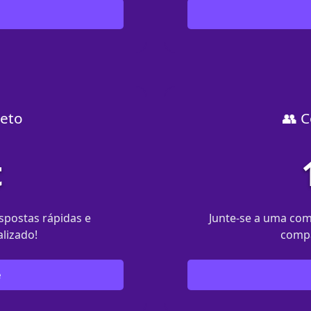
reto
👥 
t
espostas rápidas e
Junte-se a uma com
lizado!
compa
e