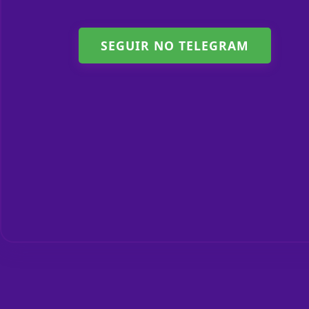
SEGUIR NO TELEGRAM