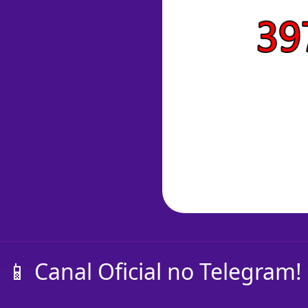
📱 Canal Oficial no Telegram!