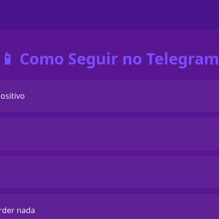
📱 Como Seguir no Telegram
ositivo
erder nada