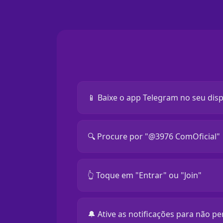
📱 Baixe o app Telegram no seu disp
🔍 Procure por "@3976 ComOficial"
👆 Toque em "Entrar" ou "Join"
🔔 Ative as notificações para não p