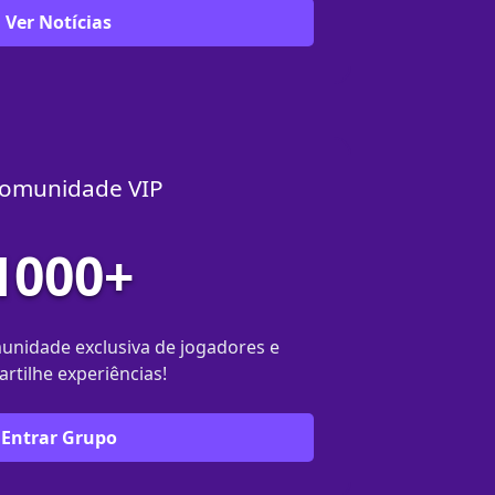
Ver Notícias
Comunidade VIP
1000+
unidade exclusiva de jogadores e
rtilhe experiências!
Entrar Grupo