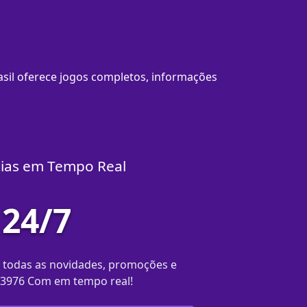
asil oferece jogos completos, informações
cias em Tempo Real
24/7
e todas as novidades, promoções e
 3976 Com em tempo real!