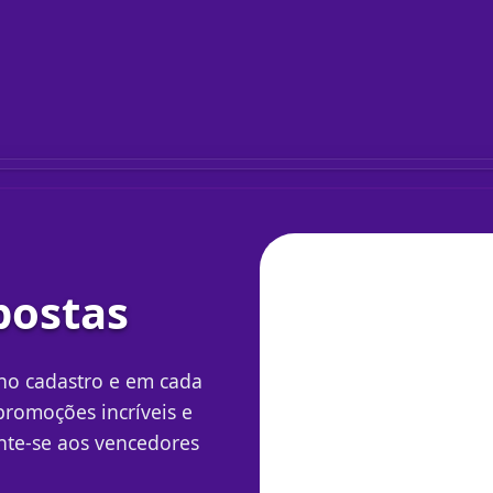
postas
no cadastro e em cada
promoções incríveis e
unte-se aos vencedores