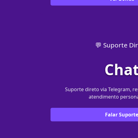
💬 Suporte Di
Cha
Suporte direto via Telegram, r
atendimento persona
Falar Suport