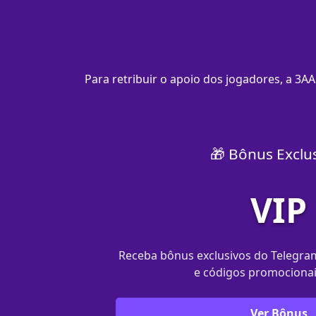
Para retribuir o apoio dos jogadores, a 3A
🎁 Bônus Exclu
VIP
Receba bônus exclusivos do Telegra
e códigos promocionai
Ver Bônus