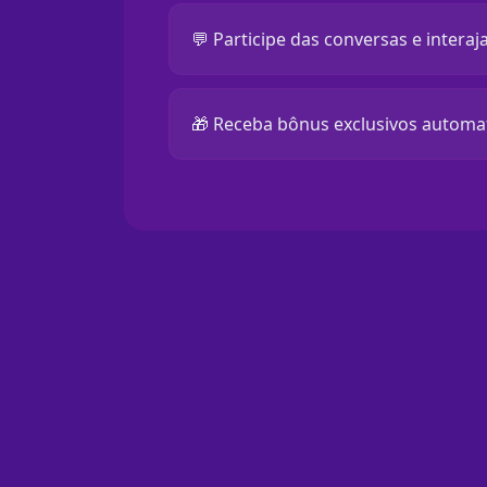
💬 Participe das conversas e interaj
🎁 Receba bônus exclusivos autom