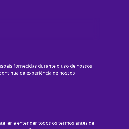
ssoais fornecidas durante o uso de nossos
 contínua da experiência de nossos
te ler e entender todos os termos antes de