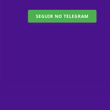
SEGUIR NO TELEGRAM