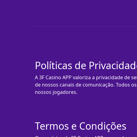
Políticas de Privacida
A 3F Casino APP valoriza a privacidade de 
de nossos canais de comunicação. Todos os 
nossos jogadores.
Termos e Condições