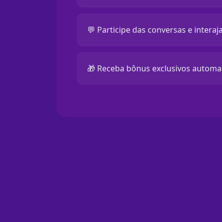
💬 Participe das conversas e interaj
🎁 Receba bônus exclusivos autom