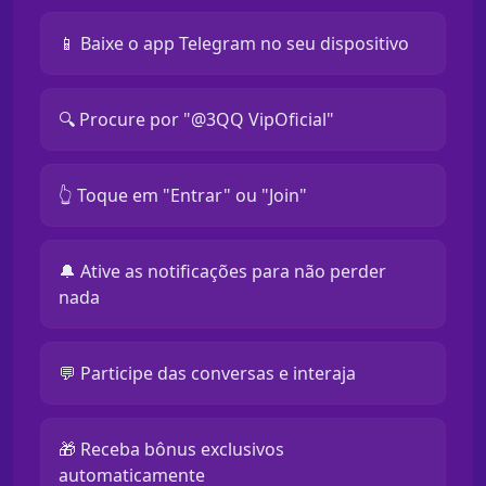
📱 Baixe o app Telegram no seu dispositivo
🔍 Procure por "@3QQ VipOficial"
👆 Toque em "Entrar" ou "Join"
🔔 Ative as notificações para não perder
nada
💬 Participe das conversas e interaja
🎁 Receba bônus exclusivos
automaticamente