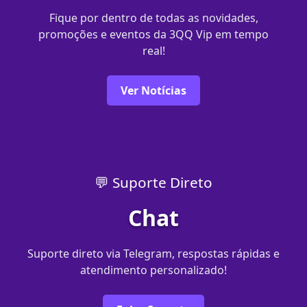
Fique por dentro de todas as novidades,
promoções e eventos da 3QQ Vip em tempo
real!
Ver Notícias
💬 Suporte Direto
Chat
Suporte direto via Telegram, respostas rápidas e
atendimento personalizado!