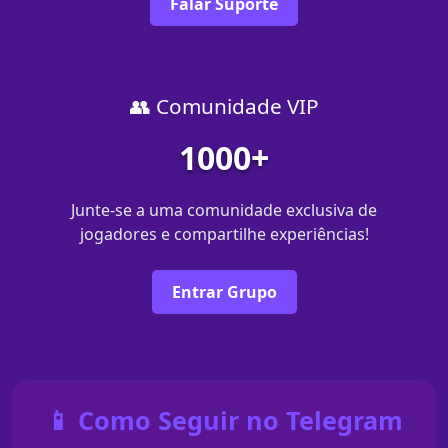
Falar Suporte
👥 Comunidade VIP
1000+
Junte-se a uma comunidade exclusiva de
jogadores e compartilhe experiências!
Entrar Grupo
📱 Como Seguir no Telegram