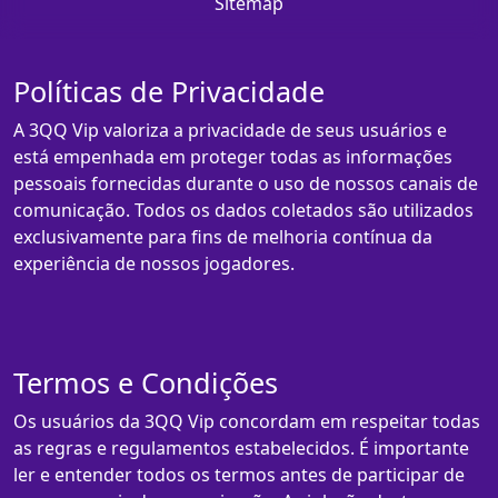
Sitemap
Políticas de Privacidade
A 3QQ Vip valoriza a privacidade de seus usuários e
está empenhada em proteger todas as informações
pessoais fornecidas durante o uso de nossos canais de
comunicação. Todos os dados coletados são utilizados
exclusivamente para fins de melhoria contínua da
experiência de nossos jogadores.
Termos e Condições
Os usuários da 3QQ Vip concordam em respeitar todas
as regras e regulamentos estabelecidos. É importante
ler e entender todos os termos antes de participar de