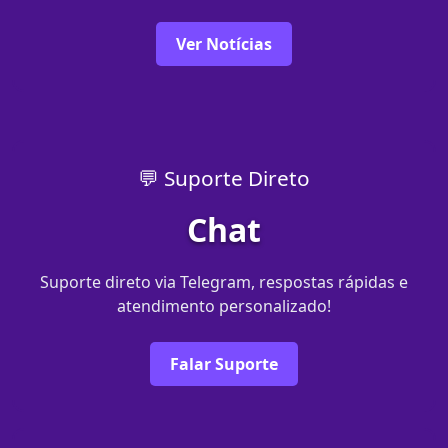
Ver Notícias
💬 Suporte Direto
Chat
Suporte direto via Telegram, respostas rápidas e
atendimento personalizado!
Falar Suporte