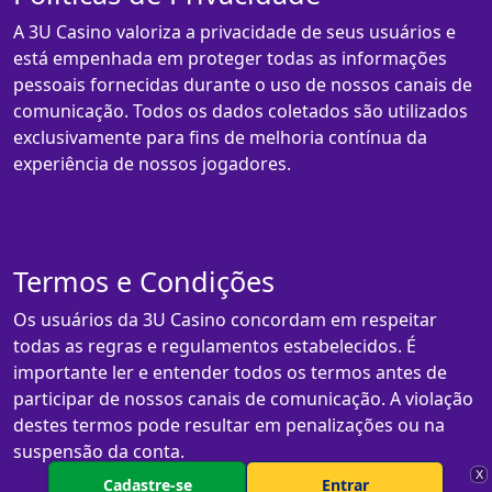
A 3U Casino valoriza a privacidade de seus usuários e
está empenhada em proteger todas as informações
pessoais fornecidas durante o uso de nossos canais de
comunicação. Todos os dados coletados são utilizados
exclusivamente para fins de melhoria contínua da
experiência de nossos jogadores.
Termos e Condições
Os usuários da 3U Casino concordam em respeitar
todas as regras e regulamentos estabelecidos. É
importante ler e entender todos os termos antes de
participar de nossos canais de comunicação. A violação
destes termos pode resultar em penalizações ou na
suspensão da conta.
X
Cadastre-se
Entrar