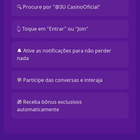
🔍 Procure por "@3U CasinoOficial"
👆 Toque em "Entrar" ou "Join"
🔔 Ative as notificações para não perder
nada
💬 Participe das conversas e interaja
🎁 Receba bônus exclusivos
automaticamente