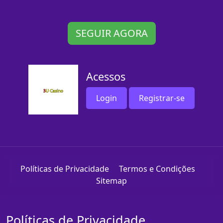
SEGUIR AGORA
Acessos
Login
Registrar-se
Políticas de Privacidade
Termos e Condições
Sitemap
Políticas de Privacidade