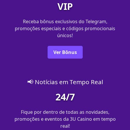
VIP
Receba bônus exclusivos do Telegram,
promoções especiais e códigos promocionais
únicos!
Ver Bônus
📢 Notícias em Tempo Real
24/7
Fique por dentro de todas as novidades,
promoções e eventos da 3U Casino em tempo
real!