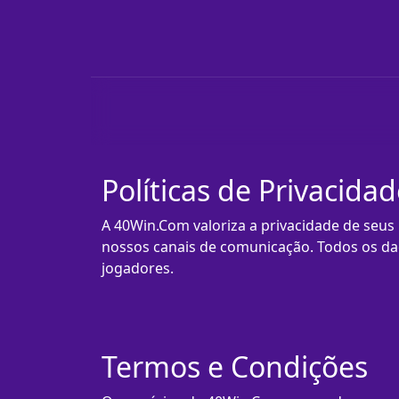
Políticas de Privacida
A 40Win.Com valoriza a privacidade de seu
nossos canais de comunicação. Todos os dad
jogadores.
Termos e Condições