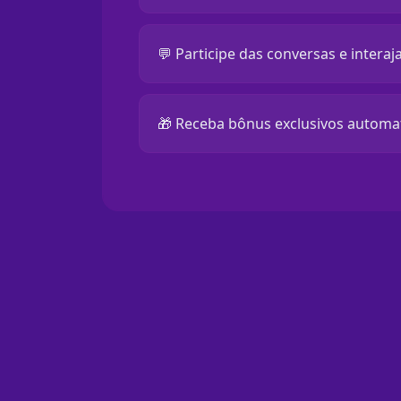
💬 Participe das conversas e interaj
🎁 Receba bônus exclusivos autom