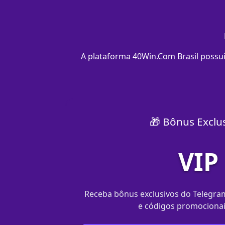
A plataforma 40Win.Com Brasil possu
🎁 Bônus Exclu
VIP
Receba bônus exclusivos do Telegra
e códigos promocionai