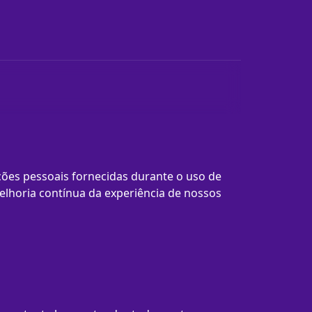
ões pessoais fornecidas durante o uso de
elhoria contínua da experiência de nossos