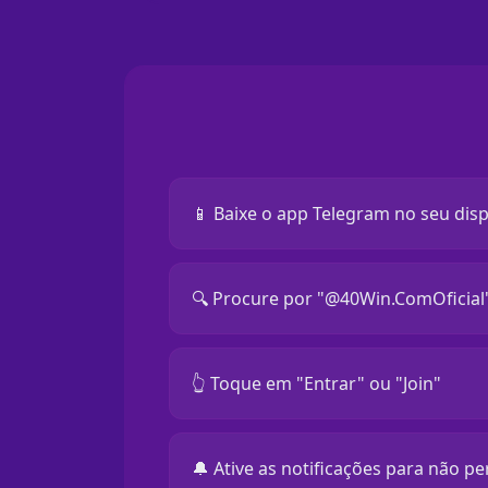
📱 Baixe o app Telegram no seu disp
🔍 Procure por "@40Win.ComOficial
👆 Toque em "Entrar" ou "Join"
🔔 Ative as notificações para não p