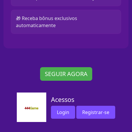
🎁 Receba bônus exclusivos
automaticamente
SEGUIR AGORA
Acessos
Login
Registrar-se