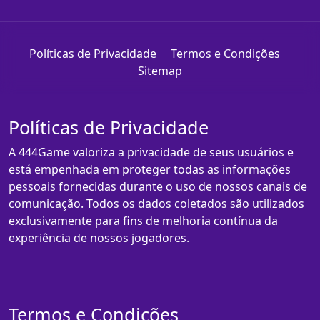
Políticas de Privacidade
Termos e Condições
Sitemap
Políticas de Privacidade
A 444Game valoriza a privacidade de seus usuários e
está empenhada em proteger todas as informações
pessoais fornecidas durante o uso de nossos canais de
comunicação. Todos os dados coletados são utilizados
exclusivamente para fins de melhoria contínua da
experiência de nossos jogadores.
Termos e Condições