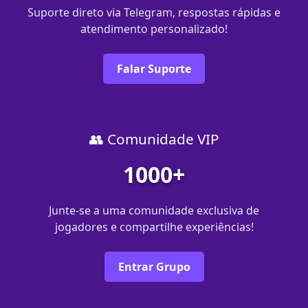
Suporte direto via Telegram, respostas rápidas e
atendimento personalizado!
Falar Suporte
👥 Comunidade VIP
1000+
Junte-se a uma comunidade exclusiva de
jogadores e compartilhe experiências!
Entrar Grupo