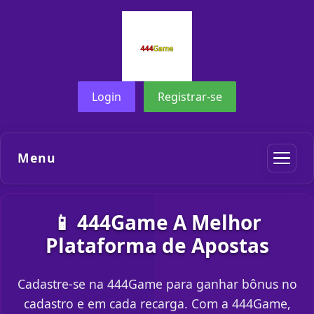
Login
Registrar-se
Menu
📱 444Game A Melhor
Plataforma de Apostas
Cadastre-se na 444Game para ganhar bônus no
cadastro e em cada recarga. Com a 444Game,