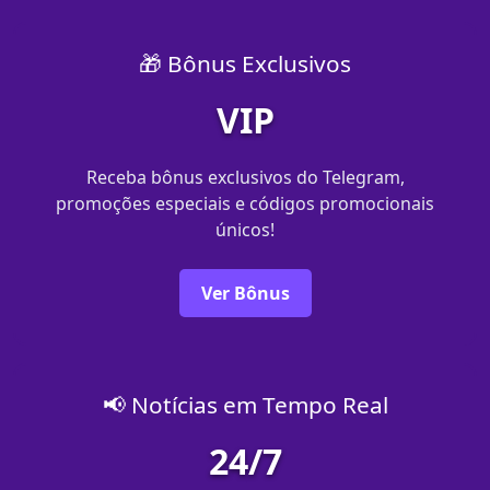
🎁 Bônus Exclusivos
VIP
Receba bônus exclusivos do Telegram,
promoções especiais e códigos promocionais
únicos!
Ver Bônus
📢 Notícias em Tempo Real
24/7