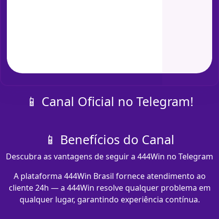
📱 Canal Oficial no Telegram!
📱 Benefícios do Canal
Descubra as vantagens de seguir a 444Win no Telegram
A plataforma 444Win Brasil fornece atendimento ao
cliente 24h — a 444Win resolve qualquer problema em
qualquer lugar, garantindo experiência contínua.