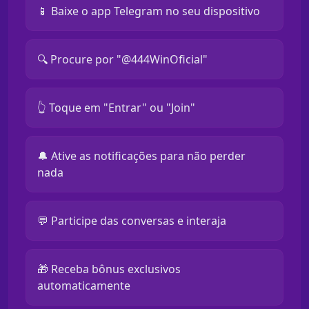
📱 Baixe o app Telegram no seu dispositivo
🔍 Procure por "@444WinOficial"
👆 Toque em "Entrar" ou "Join"
🔔 Ative as notificações para não perder
nada
💬 Participe das conversas e interaja
🎁 Receba bônus exclusivos
automaticamente