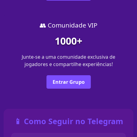
👥 Comunidade VIP
1000+
Junte-se a uma comunidade exclusiva de
jogadores e compartilhe experiências!
Entrar Grupo
📱 Como Seguir no Telegram