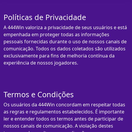
Políticas de Privacidade
A 444Win valoriza a privacidade de seus usuários e está
empenhada em proteger todas as informações
pessoais fornecidas durante o uso de nossos canais de
comunicação. Todos os dados coletados são utilizados
exclusivamente para fins de melhoria contínua da
experiência de nossos jogadores.
Termos e Condições
Os usuários da 444Win concordam em respeitar todas
as regras e regulamentos estabelecidos. É importante
ler e entender todos os termos antes de participar de
nossos canais de comunicação. A violação destes